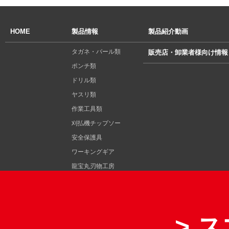
HOME
製品情報
製品紹介動画
タガネ・バール類
販売店・卸業者様向け情報
ポンチ類
ドリル類
ヤスリ類
作業工具類
刈払機チップソー
安全保護具
ワーキングギア
龍宝丸刃物工房
その他
> 