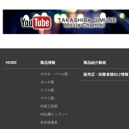
HOME
製品情報
製品紹介動画
タガネ・バール類
販売店・卸業者様向け情報
ポンチ類
ドリル類
ヤスリ類
作業工具類
刈払機チップソー
安全保護具