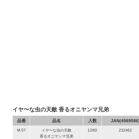
イヤ〜な虫の天敵 香るオニヤンマ兄弟
品番
品名
入数
JAN(4989586
M-57
イヤ〜な虫の天敵
12/60
232462
香るオニヤンマ兄弟